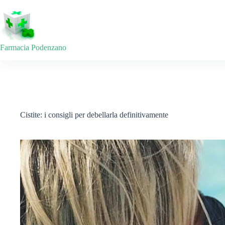
Salta
al
contenuto
Farmacia Podenzano
Cistite: i consigli per debellarla definitivamente