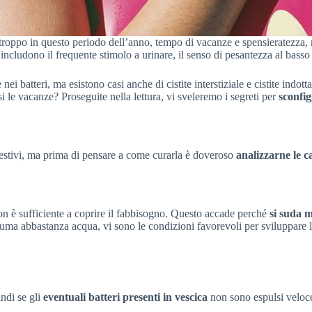
Purtroppo in questo periodo dell’anno, tempo di vacanze e spensieratezza,
 includono il frequente stimolo a urinare, il senso di pesantezza al basso 
ei batteri, ma esistono casi anche di cistite interstiziale e cistite indot
 le vacanze? Proseguite nella lettura, vi sveleremo i segreti per
sconfig
 estivi, ma prima di pensare a come curarla è doveroso
analizzarne le c
non è sufficiente a coprire il fabbisogno. Questo accade perché
si suda m
ma abbastanza acqua, vi sono le condizioni favorevoli per sviluppare la c
ndi se gli
eventuali batteri presenti in vescica
non sono espulsi velo