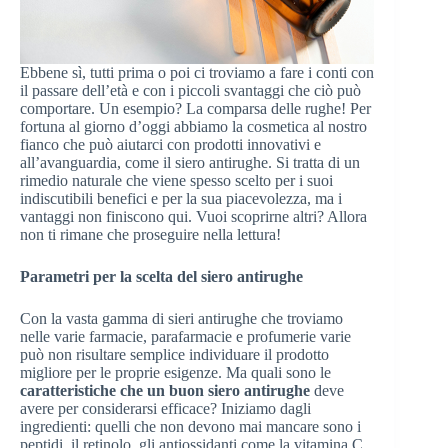
Ebbene sì, tutti prima o poi ci troviamo a fare i conti con
il passare dell’età e con i piccoli svantaggi che ciò può
comportare. Un esempio? La comparsa delle rughe! Per
fortuna al giorno d’oggi abbiamo la cosmetica al nostro
fianco che può aiutarci con prodotti innovativi e
all’avanguardia, come il siero antirughe. Si tratta di un
rimedio naturale che viene spesso scelto per i suoi
indiscutibili benefici e per la sua piacevolezza, ma i
vantaggi non finiscono qui. Vuoi scoprirne altri? Allora
non ti rimane che proseguire nella lettura!
Parametri per la scelta del siero antirughe
Con la vasta gamma di sieri antirughe che troviamo
nelle varie farmacie, parafarmacie e profumerie varie
può non risultare semplice individuare il prodotto
migliore per le proprie esigenze. Ma quali sono le
caratteristiche che un buon siero antirughe
deve
avere per considerarsi efficace? Iniziamo dagli
ingredienti: quelli che non devono mai mancare sono i
peptidi, il retinolo, gli antiossidanti come la vitamina C,