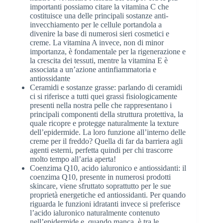
importanti possiamo citare la vitamina C che
costituisce una delle principali sostanze anti-
invecchiamento per le cellule portandola a
divenire la base di numerosi sieri cosmetici e
creme. La vitamina A invece, non di minor
importanza, è fondamentale per la rigenerazione e
la crescita dei tessuti, mentre la vitamina E è
associata a un’azione antinfiammatoria e
antiossidante
Ceramidi e sostanze grasse: parlando di ceramidi
ci si riferisce a tutti quei grassi fisiologicamente
presenti nella nostra pelle che rappresentano i
principali componenti della struttura protettiva, la
quale ricopre e protegge naturalmente la texture
dell’epidermide. La loro funzione all’interno delle
creme per il freddo? Quella di far da barriera agli
agenti esterni, perfetta quindi per chi trascorre
molto tempo all’aria aperta!
Coenzima Q10, acido ialuronico e antiossidanti: il
coenzima Q10, presente in numerosi prodotti
skincare, viene sfruttato soprattutto per le sue
proprietà energetiche ed antiossidanti. Per quando
riguarda le funzioni idratanti invece si preferisce
l’acido ialuronico naturalmente contenuto
nell’epidermide e, quando manca, è tra le