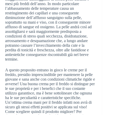
mesi più freddi dell’anno. In modo particolare
l’abbassamento delle temperature causa un
restringimento dei capillari e una conseguente
diminuzione dell’afflusso sanguigno sulla pelle,
soprattutto su mani e viso, con il conseguente minore
afflusso di sangue ed ossigeno. La pelle andrà così ad
assottigliarsi e sarà maggiormente predisposta a
condizioni di stress quali secchezza, disidratazione,
arrossamento e desquamazione che, a lungo andare
potranno causare l’invecchiamento della cute e la
perdita di tonicità e freschezza, oltre alle fastidiose e
antiestetiche conseguenze riscontrabili già nel breve
termine.
A questo proposito entrano in gioco le creme per il
freddo, presidio imprescindibile per mantenere la pelle
giovane e sana anche con condizioni climatiche rigide e
avverse! Una buona crema per il freddo si distingue per
le sue proprietà e per i benefici che il suo costante
utilizzo garantisce, ma è bene sottolineare che ognuna
ha le sue peculiarità e caratteristiche specifiche.
Un’ottima crema mani per il freddo infatti non avrà di
sicuro gli stessi effetti positivi se applicata sul viso!
Come scegliere quindi il prodotto migliore? Per