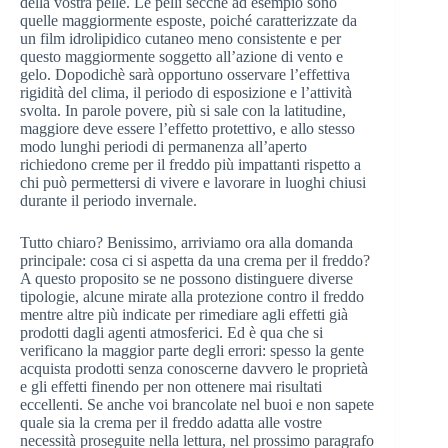
della vostra pelle. Le pelli secche ad esempio sono
quelle maggiormente esposte, poiché caratterizzate da
un film idrolipidico cutaneo meno consistente e per
questo maggiormente soggetto all’azione di vento e
gelo. Dopodichè sarà opportuno osservare l’effettiva
rigidità del clima, il periodo di esposizione e l’attività
svolta. In parole povere, più si sale con la latitudine,
maggiore deve essere l’effetto protettivo, e allo stesso
modo lunghi periodi di permanenza all’aperto
richiedono creme per il freddo più impattanti rispetto a
chi può permettersi di vivere e lavorare in luoghi chiusi
durante il periodo invernale.
Tutto chiaro? Benissimo, arriviamo ora alla domanda
principale: cosa ci si aspetta da una crema per il freddo?
A questo proposito se ne possono distinguere diverse
tipologie, alcune mirate alla protezione contro il freddo
mentre altre più indicate per rimediare agli effetti già
prodotti dagli agenti atmosferici. Ed è qua che si
verificano la maggior parte degli errori: spesso la gente
acquista prodotti senza conoscerne davvero le proprietà
e gli effetti finendo per non ottenere mai risultati
eccellenti. Se anche voi brancolate nel buoi e non sapete
quale sia la crema per il freddo adatta alle vostre
necessità proseguite nella lettura, nel prossimo paragrafo