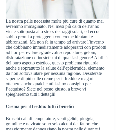
La nostra pelle necessita molte più cure di quanto mai
avremmo immaginato. Nei mesi più caldi dell’anno
viene sottoposta allo stress dei raggi solari, ed eccoci
subito pronti a proteggerla con creme idratanti e
abbronzanti. Ma non fa in tempo ad arrivare l’inverno
che dobbiamo immediatamente adoperarci con prodotti
ad hoc per evitare sgradevoli screpolature, geloni,
disidratazione ed inestetismi di qualsiasi genere! Al di là
del puro aspetto estetico, questo problema riguarda
anche e soprattutto la salute dell’epidermide, elemento
da non sottovalutare per nessuna ragione. Desiderate
saperne di più sulle creme per il freddo e magari
ottenere anche qualche utilissimo consiglio per
l’acquisto? Siete nel posto giusto, a breve vi
spiegheremo tutti i dettagli!
Crema per il freddo: tutti i benefici
Bruschi cali di temperature, venti gelidi, pioggia,
grandine e nevicate sono solo alcuni dei fattori che
maggiormente danneggiano la nostra pelle durante i