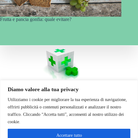
Frutta e pancia gonfia: quale evitare?
La vostra Salute... il nostro obiettivo!
Diamo valore alla tua privacy
Utilizziamo i cookie per migliorare la tua esperienza di navigazione,
Contatti
offrirti pubblicità o contenuti personalizzati e analizzare il nostro
traffico. Cliccando “Accetta tutti”, acconsenti al nostro utilizzo dei
Via Cherubini 7
Gariga di Podenzano (PC)
cookie.
Telefono: 0523 554 115
Email: info@farmaciapodenzano.com
Accettare tutto