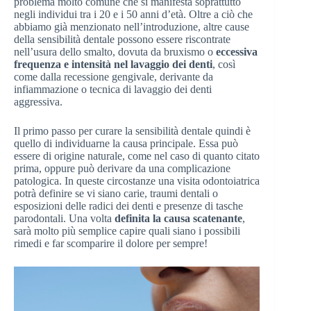
problema molto comune che si manifesta soprattutto
negli individui tra i 20 e i 50 anni d’età. Oltre a ciò che
abbiamo già menzionato nell’introduzione, altre cause
della sensibilità dentale possono essere riscontrate
nell’usura dello smalto, dovuta da bruxismo o
eccessiva
frequenza e intensità nel lavaggio dei denti
, così
come dalla recessione gengivale, derivante da
infiammazione o tecnica di lavaggio dei denti
aggressiva.
Il primo passo per curare la sensibilità dentale quindi è
quello di individuarne la causa principale. Essa può
essere di origine naturale, come nel caso di quanto citato
prima, oppure può derivare da una complicazione
patologica. In queste circostanze una visita odontoiatrica
potrà definire se vi siano carie, traumi dentali o
esposizioni delle radici dei denti e presenze di tasche
parodontali. Una volta
definita la causa scatenante
,
sarà molto più semplice capire quali siano i possibili
rimedi e far scomparire il dolore per sempre!