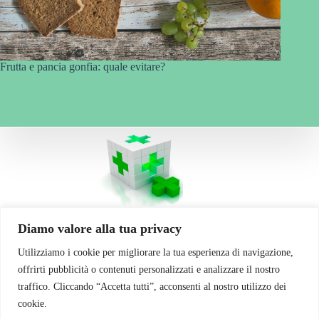
Frutta e pancia gonfia: quale evitare?
La vostra Salute... il nostro obiettivo!
Diamo valore alla tua privacy
Utilizziamo i cookie per migliorare la tua esperienza di navigazione,
Contatti
offrirti pubblicità o contenuti personalizzati e analizzare il nostro
traffico. Cliccando “Accetta tutti”, acconsenti al nostro utilizzo dei
Via Cherubini 7
Gariga di Podenzano (PC)
cookie.
Telefono: 0523 554 115