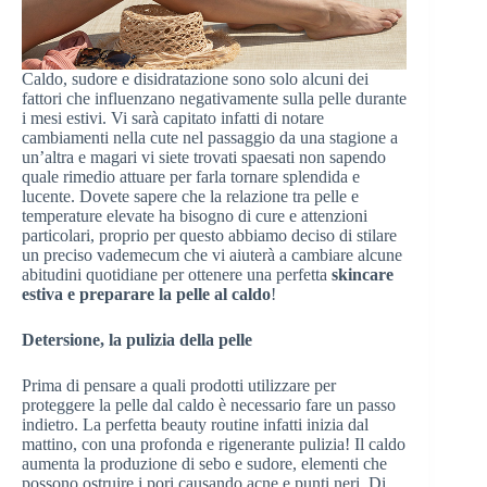
Caldo, sudore e disidratazione sono solo alcuni dei
fattori che influenzano negativamente sulla pelle durante
i mesi estivi. Vi sarà capitato infatti di notare
cambiamenti nella cute nel passaggio da una stagione a
un’altra e magari vi siete trovati spaesati non sapendo
quale rimedio attuare per farla tornare splendida e
lucente. Dovete sapere che la relazione tra pelle e
temperature elevate ha bisogno di cure e attenzioni
particolari, proprio per questo abbiamo deciso di stilare
un preciso vademecum che vi aiuterà a cambiare alcune
abitudini quotidiane per ottenere una perfetta
skincare
estiva e preparare la pelle al caldo
!
Detersione, la pulizia della pelle
Prima di pensare a quali prodotti utilizzare per
proteggere la pelle dal caldo è necessario fare un passo
indietro. La perfetta beauty routine infatti inizia dal
mattino, con una profonda e rigenerante pulizia! Il caldo
aumenta la produzione di sebo e sudore, elementi che
possono ostruire i pori causando acne e punti neri. Di