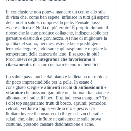
In conclusione non poteva mancare un cenno allo stile
di vista che, come ben sapete, influisce in tutti gli aspetti
della nostra salute, compresa la pelle. Pensate possa
essere faticoso? Nulla di più errato! È proprio durante il
riposo che la cute produce collagene, indispensabile per
garantire elasticità e giovinezza. Al fine di migliorare la
qualità del sonno, nei mesi estivi è bene prediligere
lenzuola leggere, indossare capi traspiranti e regolare la
temperatura della camera da letto. Il segreto in più?
Procuratevi degli
integratori che favoriscano il
rilassamento
, di sicuro ne trarrete enormi benefici!
La salute passa anche dal piatto e la dieta ha un ruolo a
dir poco imprescindibile per la pelle. In estate è
consigliato scegliere
alimenti ricchi di antiossidanti e
vitamine
che possano garantire una buona idratazione e
allontanare i radicali liberi. E quindi cosa mangiare? Tra
i cibi top suggeriamo frutti di bosco, agrumi, pomodori,
cetrioli, verdure a foglia verde scuro e pesce. Da
limitare invece il consumo di cibi grassi, zuccherati e
salati, che, oltre a influire negativamente sulla prova
costume, possono causare disidratazione e acne.