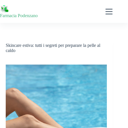
Salta
al
contenuto
Farmacia Podenzano
Skincare estiva: tutti i segreti per preparare la pelle al
caldo