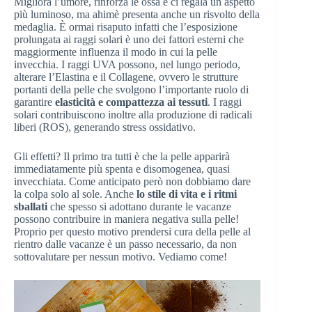
Migliora l’umore, rinforza le ossa e ci regala un aspetto
più luminoso, ma ahimè presenta anche un risvolto della
medaglia. È ormai risaputo infatti che l’esposizione
prolungata ai raggi solari è uno dei fattori esterni che
maggiormente influenza il modo in cui la pelle
invecchia. I raggi UVA possono, nel lungo periodo,
alterare l’Elastina e il Collagene, ovvero le strutture
portanti della pelle che svolgono l’importante ruolo di
garantire
elasticità e compattezza ai tessuti
. I raggi
solari contribuiscono inoltre alla produzione di radicali
liberi (ROS), generando stress ossidativo.
Gli effetti? Il primo tra tutti è che la pelle apparirà
immediatamente più spenta e disomogenea, quasi
invecchiata. Come anticipato però non dobbiamo dare
la colpa solo al sole. Anche
lo stile di vita e i ritmi
sballati
che spesso si adottano durante le vacanze
possono contribuire in maniera negativa sulla pelle!
Proprio per questo motivo prendersi cura della pelle al
rientro dalle vacanze è un passo necessario, da non
sottovalutare per nessun motivo. Vediamo come!