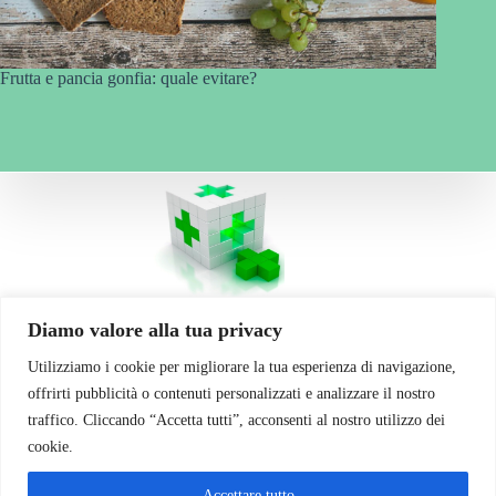
Frutta e pancia gonfia: quale evitare?
La vostra Salute... il nostro obiettivo!
Diamo valore alla tua privacy
Utilizziamo i cookie per migliorare la tua esperienza di navigazione,
Contatti
offrirti pubblicità o contenuti personalizzati e analizzare il nostro
traffico. Cliccando “Accetta tutti”, acconsenti al nostro utilizzo dei
Via Cherubini 7
Gariga di Podenzano (PC)
cookie.
Telefono: 0523 554 115
Email: info@farmaciapodenzano.com
Accettare tutto